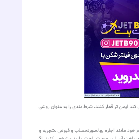
كند ايمن تر قمار كنند. شرط بندی را به عنوان روشى
 مهم خود مانند اجاره بها،صورتحساب و قبوض ،شهريه و
يى پرداخت آن را در صورت باخت داريد مشخص كنيد، اگر