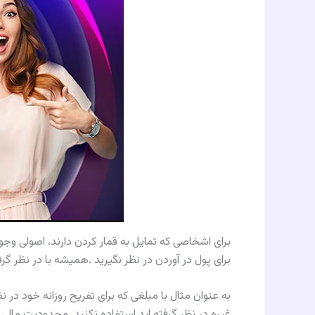
براى اشخاصى كه تمايل به قمار كردن دارند، اصولى وج
براى پول در آوردن در نظر نگيريد .هميشه با در نظر گر
به عنوان مثال با مبلغى كه براى تفريح روزانه خود در 
غيره در نظر گرفته اید استفاده نكنيد .محدوديت مالى 