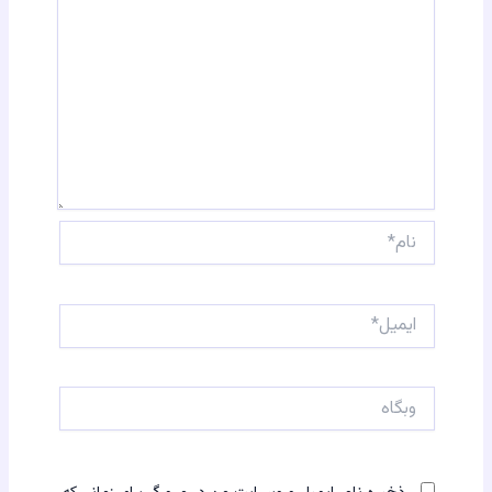
نام*
ایمیل*
وبگاه