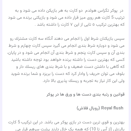
در پوكر تگزاس هولدم دو كارت به هر بازيكن داده مى شود و به
ترتيب 5 كارت هم روى ميز قرار داده مى شود و بازيكنى برنده مى شود
كه بهترين تركيب ٥ تايى از اين ٧ كارت را داشته باشد .
سپس بازيكنان شرط اول را انجام مى دهند آنگاه سه كارت مشترك رو
مى شود و دوباره شرط بندى انجام مى گيرد سپس كارت چهارم و شرط
بندى آن و سپس كارت پنجم و شرط بندى آن انجام مى شود و در پايان،
كسى كه بهترين دست را داشته برنده خواهد بود توجه داشته باشيد
كه گاهى با داشتن دست ضعيف و با شرط بندى هاى ريسك دار و
بلوف مى توان حريف را وادار كرد كه دست را بريزد و شما برنده شويد
ولى اين كار نياز به تجربه و ريسك پذيرى بالا دارد.
قوانين و رتبه بندى دست ها و ورق ها در پوكر
Royal flush (رویال فلاش)
بهترین و قوی ترین دست در بازی پوکر می باشد. در این ترکیب 5 کارت
باارزش (از آس تا 10) که همه یک خال دارند پشت سرهم قرار می