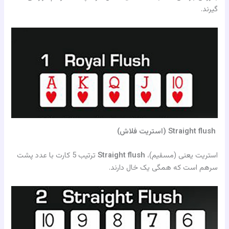
گیرند.
Straight flush (استریت فلاش)
استریت یعنی (مسقیم)،
Straight flush
ترتیب 5 کارت با عدد پشت
سرهم است که همگی یک خال دارند.