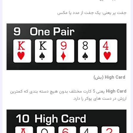
جفت پر یعنی: یک جفت از عدد یا عکس
High Card (بش)
High Card
یعنی 5 کارت مختلف بدون هیچ دسته بندی که کمترین
ارزش در دست های پوکر را دارد.