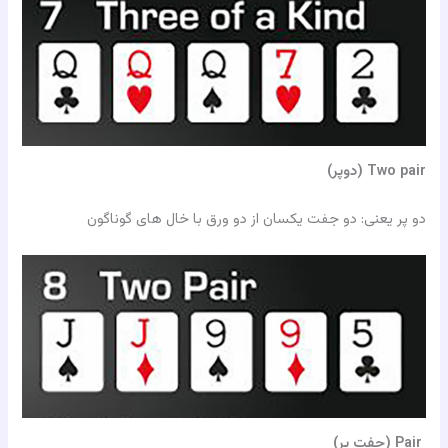
Two pair (دوپر)
دو پر یعنی: دو جفت یکسان از دو ورق با خال های گوناگون
Pair (جفت پر)