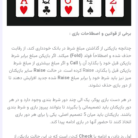
برخی از قوانین و اصطلاحات بازی :
چنانچه بازیکنی از گذاشتن مبلغ شرط در بانک خودداری کند، از رقابت
حذف شده و اصطلاحاً فولد
(Fold)
میکند. اگر بازیکن مبلغ برابر شرط
بازیکن قبل خود را بگذارد آن را
Call
و اگر مبلغ بیشتری از مبلغ شرط
بازیکن قبل را بگذارد، Raise کرده است. در حالت
Raise
سایر بازیکنان
میز نیز باید شرط خود را برابر مبلغ
Raise
شده جدید افزایش دهند تا
از دور بازی حذف نشوند.
در هر دست بازی پوکر، یک الی چند دور شرط بندی وجود دارد و در هر
دور بازیکنان باید تصمیماتی را بگیرند تا بتوانند پیروز بازی و شرط بندی
باشند. بازیکنان باید میان 5 تصمیم اصلی، یکی را برای هر دور بازی
اتخاذ کنند تا حضور آنها در بازی ادامه پیدا کند.
اول رد دادن و ادامه یا
Check
کردن است که در این حالت بازیکن از